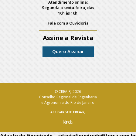
Atendimento online:
Segunda a sexta-feira, das
10h às 16h.
Fale com a
Ouvidoria
Assine a Revista
Quero Assinar
© CREA-RJ 2026
Conselho Regional de Engenharia
e Agronomia do Rio de Janeiro
ACESSAR SITE CREA-RJ
Adauto de Figueiredo – adautofigueiredo@terra.com.br