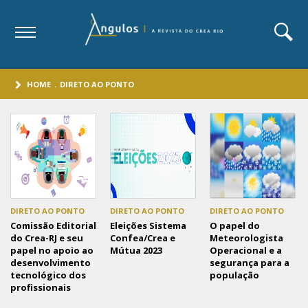
HOME
.
DIRETO AO PONTO
DIRETO AO PONTO
DIRETO AO PONTO
DIRETO AO PONTO
Comissão Editorial
Eleições Sistema
O papel do
do Crea-RJ e seu
Confea/Crea e
Meteorologista
papel no apoio ao
Mútua 2023
Operacional e a
desenvolvimento
segurança para a
tecnológico dos
população
profissionais