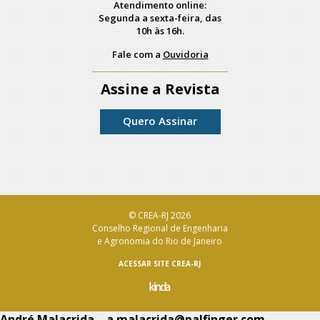
Atendimento online:
Segunda a sexta-feira, das
10h às 16h.
Fale com a
Ouvidoria
Assine a Revista
Quero Assinar
© CREA-RJ 2026
Conselho Regional de Engenharia
e Agronomia do Rio de Janeiro
ACESSAR SITE CREA-RJ
André Malacrida – a.malacrida@palfinger.com