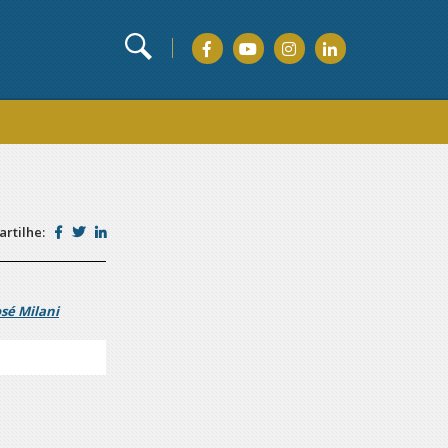
rtilhe:
osé Milani