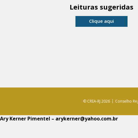
Leituras sugeridas
Clique aqui
© CREA-RJ 2026
Conselho Reg
Ary Kerner Pimentel – arykerner@yahoo.com.br