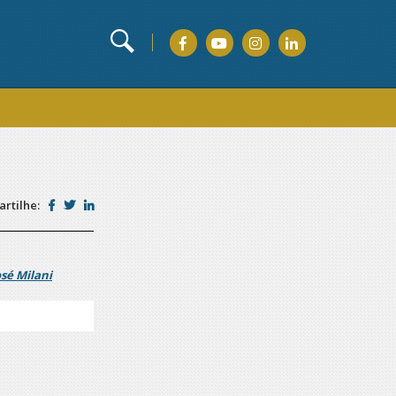
rtilhe:
osé Milani