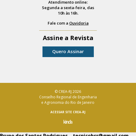
Atendimento online:
Segunda a sexta-feira, das
10h às 16h.
Fale com a
Ouvidoria
Assine a Revista
Quero Assinar
© CREA-RJ 2026
Conselho Regional de Engenharia
e Agronomia do Rio de Janeiro
ACESSAR SITE CREA-RJ
Bruno dos Santos Rodrigues – tecnicobsr@gmail.com