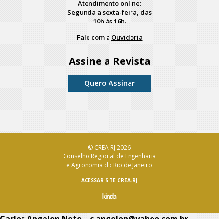
Atendimento online:
Segunda a sexta-feira, das
10h às 16h.
Fale com a
Ouvidoria
Assine a Revista
Quero Assinar
© CREA-RJ 2026
Conselho Regional de Engenharia
e Agronomia do Rio de Janeiro
ACESSAR SITE CREA-RJ
Carlos Angelon Neto – c.angelon@yahoo.com.br