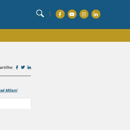
rtilhe:
osé Milani