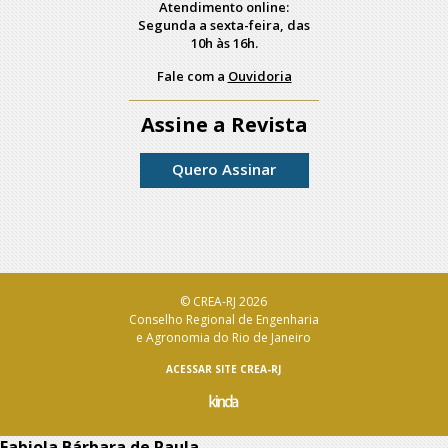
Atendimento online:
Segunda a sexta-feira, das
10h às 16h.
Fale com a
Ouvidoria
Assine a Revista
Quero Assinar
© CREA-RJ 2026
Conselho Regional de Engenharia
e Agronomia do Rio de Janeiro
ACESSAR SITE CREA-RJ
Fabiola Bárbara de Paula –