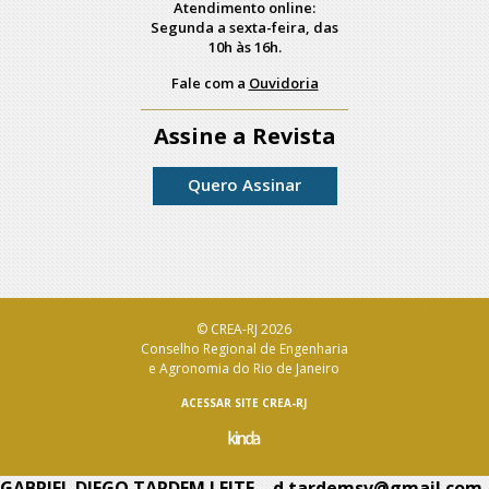
Atendimento online:
Segunda a sexta-feira, das
10h às 16h.
Fale com a
Ouvidoria
Assine a Revista
Quero Assinar
© CREA-RJ 2026
Conselho Regional de Engenharia
e Agronomia do Rio de Janeiro
ACESSAR SITE CREA-RJ
GABRIEL DIEGO TARDEM LEITE – d.tardemsv@gmail.com