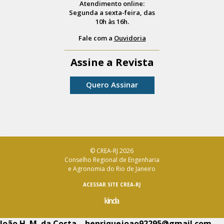
Atendimento online:
Segunda a sexta-feira, das
10h às 16h.
Fale com a
Ouvidoria
Assine a Revista
Quero Assinar
© CREA-RJ 2026
Conselho Regional de Engenharia
e Agronomia do Rio de Janeiro
ACESSAR SITE CREA-RJ
João H. M. da Costa – henriquejoao92295@gmail.com