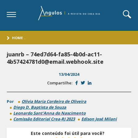
HOME
.
juanrb – 74ed7d64-fa85-4b0d-ac11-
4b57424781d0@email.webhook.site
13/04/2024
Compartilhe:
Por
Olívia Maria Cordeiro de Oliveira
Diego D. Baptista de Souza
Leonardo Sant'Anna do Nascimento
Comissão Editorial Crea-RJ 2023
Edison José Milani
Este conteúdo foi útil para você?