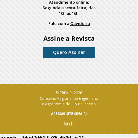
Atendimento online:
Segunda a sexta-feira, das
10h às 16h.
Fale com a
Ouvidoria
Assine a Revista
Quero Assinar
© CREA-RJ 2026
Conselho Regional de Engenharia
e Agronomia do Rio de Janeiro
ACESSAR SITE CREA-RJ
juanrb – 74ed7d64-fa85-4b0d-ac11-