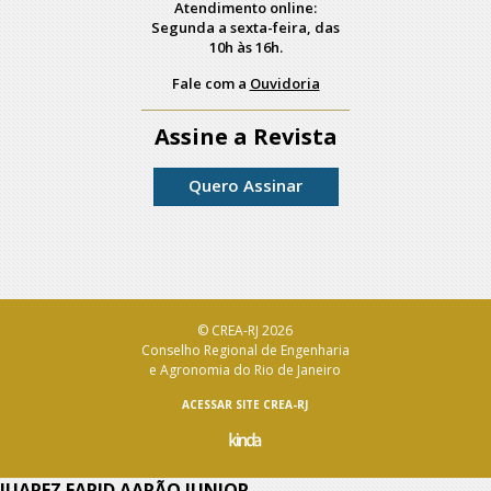
Atendimento online:
Segunda a sexta-feira, das
10h às 16h.
Fale com a
Ouvidoria
Assine a Revista
Quero Assinar
© CREA-RJ 2026
Conselho Regional de Engenharia
e Agronomia do Rio de Janeiro
ACESSAR SITE CREA-RJ
JUAREZ FARID AARÃO JUNIOR –