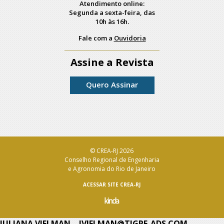
Atendimento online:
Segunda a sexta-feira, das
10h às 16h.
Fale com a
Ouvidoria
Assine a Revista
Quero Assinar
© CREA-RJ 2026
Conselho Regional de Engenharia
e Agronomia do Rio de Janeiro
ACESSAR SITE CREA-RJ
JULIANA VIELMAN – JVIELMAN@TIGRE-ADS.COM