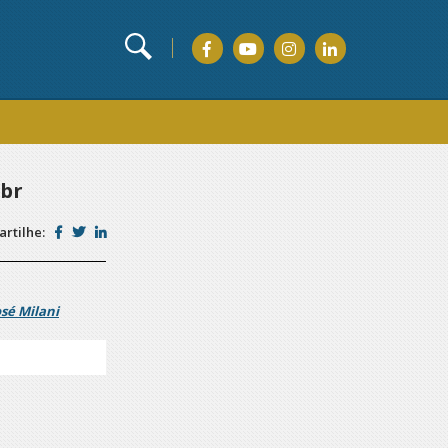
br
rtilhe:
osé Milani