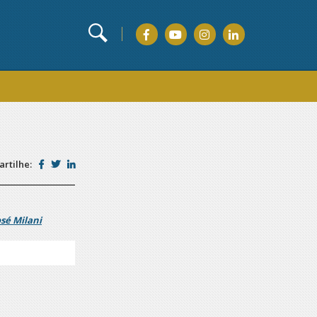
rtilhe:
osé Milani