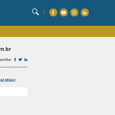
om.br
rtilhe:
osé Milani