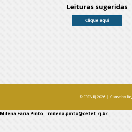
Leituras sugeridas
Clique aqui
© CREA-RJ 2026
Conselho Reg
Milena Faria Pinto – milena.pinto@cefet-rj.br