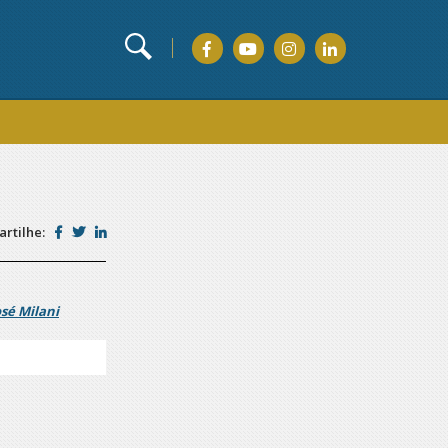
rtilhe:
osé Milani