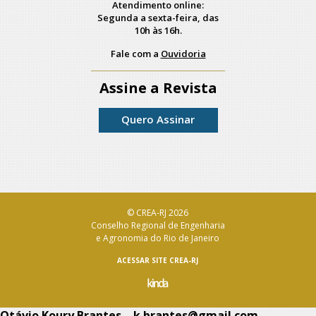
Atendimento online:
Segunda a sexta-feira, das
10h às 16h.
Fale com a
Ouvidoria
Assine a Revista
Quero Assinar
© CREA-RJ 2026
Conselho Regional de Engenharia
e Agronomia do Rio de Janeiro
ACESSAR SITE CREA-RJ
Otávio Koury Brantes – k.brantes@gmail.com