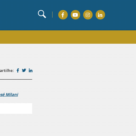
rtilhe:
osé Milani