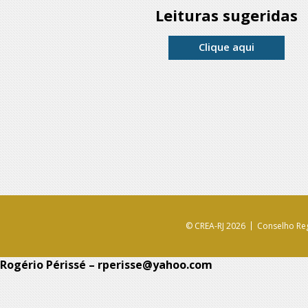
Leituras sugeridas
Clique aqui
© CREA-RJ 2026
Conselho Reg
Rogério Périssé – rperisse@yahoo.com