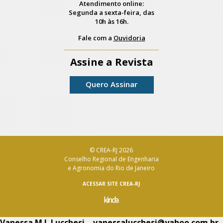
Atendimento online:
Segunda a sexta-feira, das
10h às 16h.
Fale com a
Ouvidoria
Assine a Revista
Quero Assinar
© CREA-RJ 2026
Conselho Regional de Engenharia
e Agronomia do Rio de Janeiro
ACESSAR SITE CREA-RJ
Vanessa M.L.Lucchesi – vanessalucchesi@yahoo.com.br