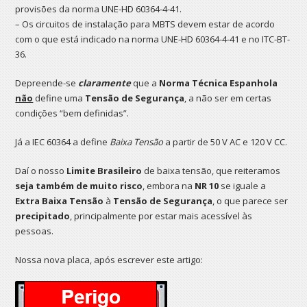
provisões da norma UNE-HD 60364-4-41.
– Os circuitos de instalação para MBTS devem estar de acordo
com o que está indicado na norma UNE-HD 60364-4-41 e no ITC-BT-
36.
Depreende-se
claramente
que a
Norma Técnica Espanhola
não
define uma
Tensão de Segurança
, a não ser em certas
condições “bem definidas”.
Já a IEC 60364 a define
Baixa Tensão
a partir de 50 V AC e 120 V CC.
Daí o nosso
Limite Brasileiro
de baixa tensão, que reiteramos
seja também de muito risco
, embora na
NR 10
se iguale a
Extra Baixa Tensão
à
Tensão de Segurança
, o que parece ser
precipitado
, principalmente por estar mais acessível às
pessoas.
Nossa nova placa, após escrever este artigo: