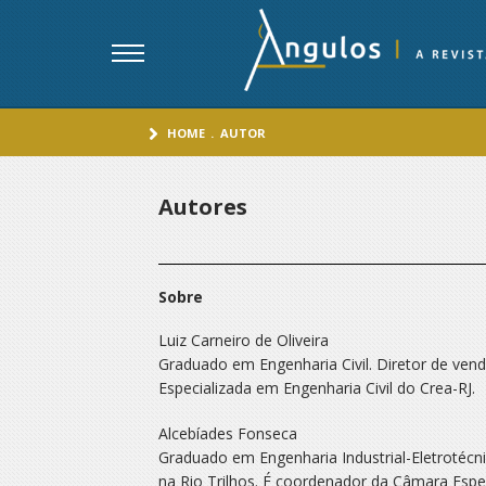
HOME
.
AUTOR
Autores
Sobre
Luiz Carneiro de Oliveira
Graduado em Engenharia Civil. Diretor de ve
Especializada em Engenharia Civil do Crea-RJ.
Alcebíades Fonseca
Graduado em Engenharia Industrial-Eletrotécn
na Rio Trilhos. É coordenador da Câmara Espec