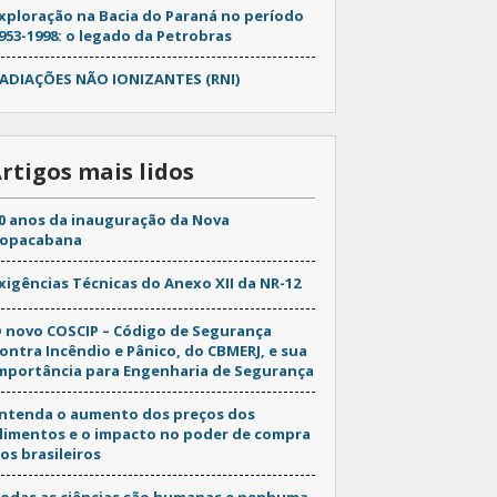
xploração na Bacia do Paraná no período
953-1998: o legado da Petrobras
ADIAÇÕES NÃO IONIZANTES (RNI)
rtigos mais lidos
0 anos da inauguração da Nova
opacabana
xigências Técnicas do Anexo XII da NR-12
 novo COSCIP – Código de Segurança
ontra Incêndio e Pânico, do CBMERJ, e sua
mportância para Engenharia de Segurança
ntenda o aumento dos preços dos
limentos e o impacto no poder de compra
os brasileiros
odas as ciências são humanas e nenhuma