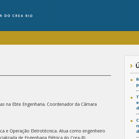
Ú
M
p
T
e
ndas na Ebte Engenharia. Coordenador da Câmara
d
C
n
ica e Operação Eletrotécnica. Atua como engenheiro
d
ializada de Engenharia Elétrica do Crea-RJ.