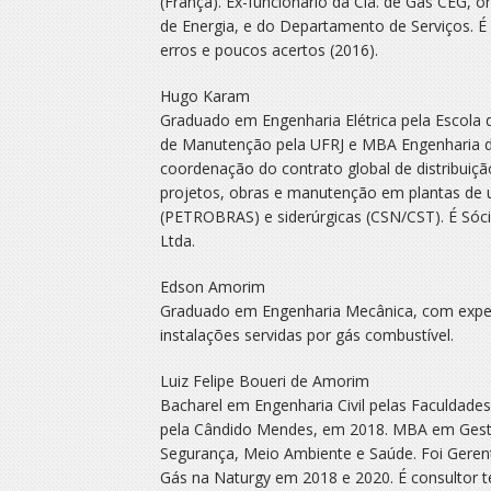
(França). Ex-funcionário da Cia. de Gás CEG, 
de Energia, e do Departamento de Serviços. É 
erros e poucos acertos (2016).
Hugo Karam
Graduado em Engenharia Elétrica pela Escola
de Manutenção pela UFRJ e MBA Engenharia 
coordenação do contrato global de distribuiçã
projetos, obras e manutenção em plantas de 
(PETROBRAS) e siderúrgicas (CSN/CST). É Sóci
Ltda.
Edson Amorim
Graduado em Engenharia Mecânica, com experi
instalações servidas por gás combustível.
Luiz Felipe Boueri de Amorim
Bacharel em Engenharia Civil pelas Faculda
pela Cândido Mendes, em 2018. MBA em Gest
Segurança, Meio Ambiente e Saúde. Foi Gerent
Gás na Naturgy em 2018 e 2020. É consultor té