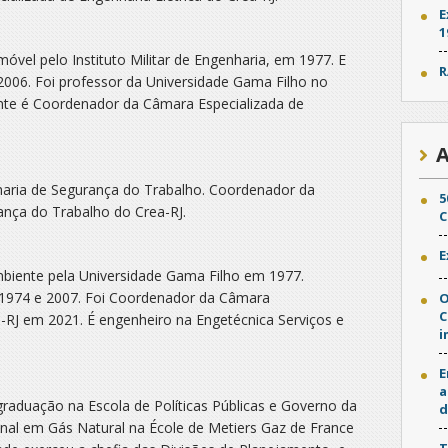
E
1
el pelo Instituto Militar de Engenharia, em 1977. E
R
2006. Foi professor da Universidade Gama Filho no
nte é Coordenador da Câmara Especializada de
A
aria de Segurança do Trabalho. Coordenador da
5
nça do Trabalho do Crea-RJ.
C
E
iente pela Universidade Gama Filho em 1977.
1974 e 2007. Foi Coordenador da Câmara
O
C
-RJ em 2021. É engenheiro na Engetécnica Serviços e
i
E
a
duação na Escola de Políticas Públicas e Governo da
d
onal em Gás Natural na École de Metiers Gaz de France
T