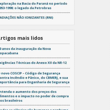
xploração na Bacia do Paraná no período
953-1998: o legado da Petrobras
ADIAÇÕES NÃO IONIZANTES (RNI)
rtigos mais lidos
0 anos da inauguração da Nova
opacabana
xigências Técnicas do Anexo XII da NR-12
 novo COSCIP – Código de Segurança
ontra Incêndio e Pânico, do CBMERJ, e sua
mportância para Engenharia de Segurança
ntenda o aumento dos preços dos
limentos e o impacto no poder de compra
os brasileiros
odas as ciências são humanas e nenhuma