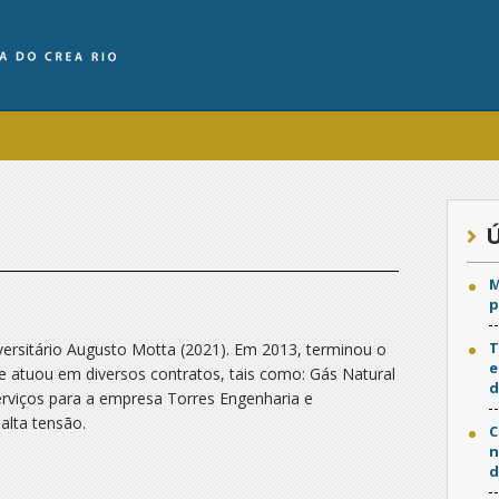
Ú
M
p
T
versitário Augusto Motta (2021). Em 2013, terminou o
e
 atuou em diversos contratos, tais como: Gás Natural
d
rviços para a empresa Torres Engenharia e
alta tensão.
C
n
d