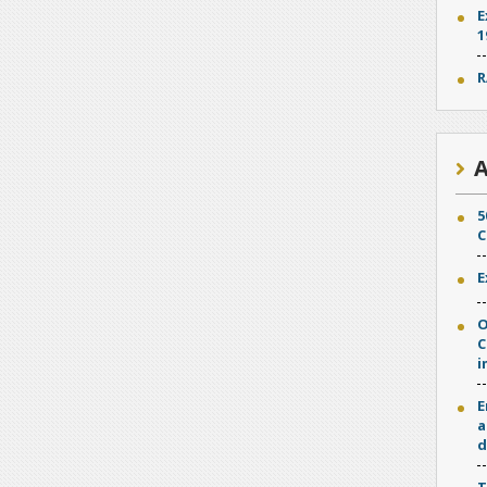
E
1
R
A
5
C
E
O
C
i
E
a
d
T