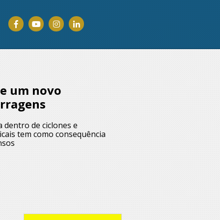
 e um novo
arragens
 dentro de ciclones e
picais tem como consequência
nsos