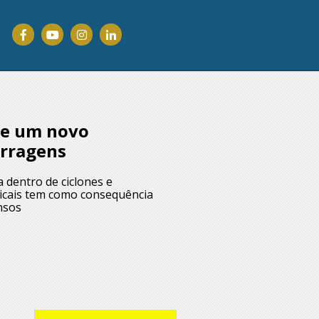
 e um novo
arragens
 dentro de ciclones e
picais tem como consequência
nsos